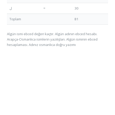
ل
=
30
Toplam
81
Algün ismi ebced değeri kaçtır. Algün adının ebced hesabı.
Arapça-Osmanlıca isimlerin yazılışları. Algün isminin ebced
hesaplaması. Adınız osmanlıca doğru yazımı