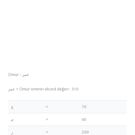
Ömür :: عمر
عمر > Ömür isminin ebced değeri : 310
ع
=
70
م
=
40
ر
=
200