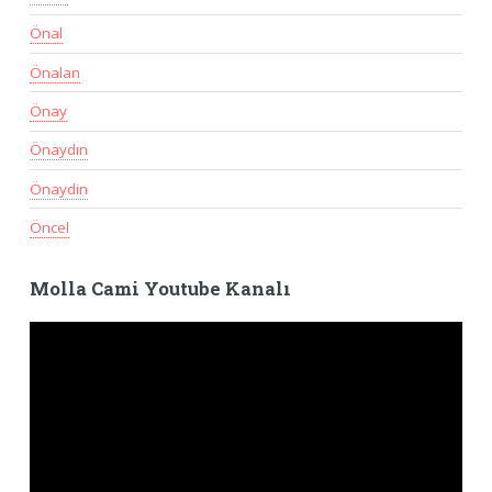
Önal
Önalan
Önay
Önaydın
Önaydin
Öncel
Molla Cami Youtube Kanalı