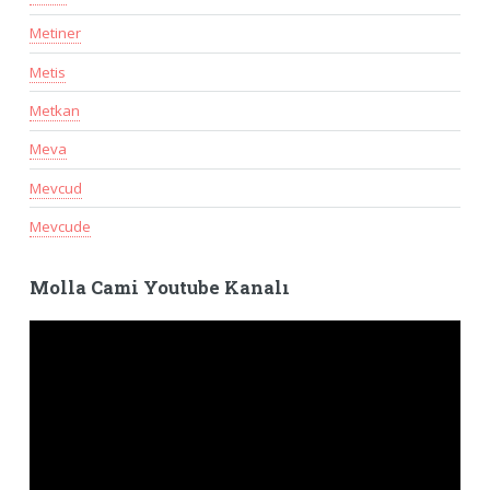
Metiner
Metis
Metkan
Meva
Mevcud
Mevcude
Molla Cami Youtube Kanalı