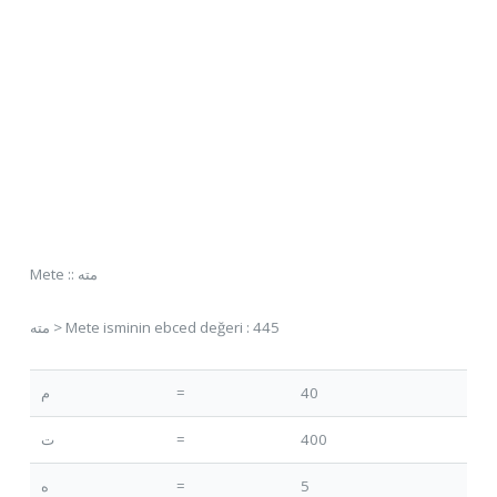
Mete :: مته
مته > Mete isminin ebced değeri : 445
م
=
40
ت
=
400
ه
=
5