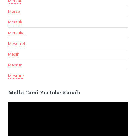
Merzat
Merze
Merzuk
Merzuka
Meserret
Mesih
Mesrur
Mesrure
Molla Cami Youtube Kanalı