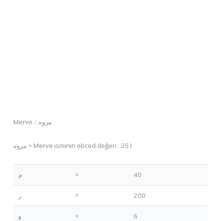
Merve :: مروه
مروه > Merve isminin ebced değeri : 251
م
=
40
ر
=
200
و
=
6