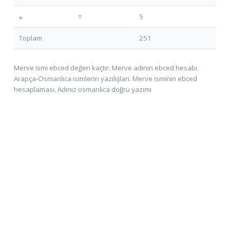
ه
=
5
Toplam
251
Merve ismi ebced değeri kaçtır. Merve adının ebced hesabı.
Arapça-Osmanlıca isimlerin yazılışları. Merve isminin ebced
hesaplaması. Adınız osmanlıca doğru yazımı