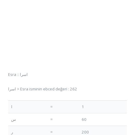
Esra :: اسرا
اسرا > Esra isminin ebced değeri : 262
ا
=
1
س
=
60
ر
=
200