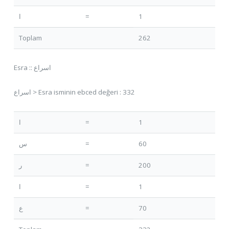
ا
=
1
Toplam
262
Esra :: اسراع
اسراع > Esra isminin ebced değeri : 332
ا
=
1
س
=
60
ر
=
200
ا
=
1
ع
=
70