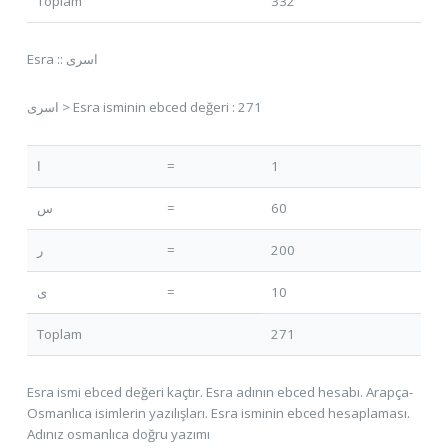
Toplam
332
Esra :: اسری
اسری > Esra isminin ebced değeri : 271
ا
=
1
س
=
60
ر
=
200
ی
=
10
Toplam
271
Esra ismi ebced değeri kaçtır. Esra adının ebced hesabı. Arapça-
Osmanlıca isimlerin yazılışları. Esra isminin ebced hesaplaması.
Adınız osmanlıca doğru yazımı